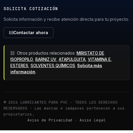
SOLICITA COTIZACIÓN
Solicita información y recibe atención directa para tu proyecto.
Contactar ahora
Otros productos relacionados:
MIRISTATO DE
ISOPROPILO
,
BARNIZ UV
,
ATAPULGUITA
,
VITAMINA E
,
ESTERES
,
SOLVENTES QUÍMICOS
.
Solicita más
información
.
© 2026 LUBRICANTES PARA PVC · TODOS LOS DERECHOS
RESERVADOS · Las marcas e imágenes pertenecen a sus
propietarios.
Aviso de Privacidad
·
Aviso Legal